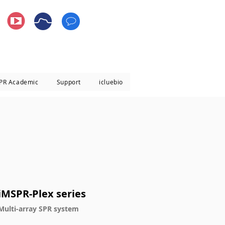
PR Academic
Support
icluebio
iMSPR-Plex series
Multi-array SPR system