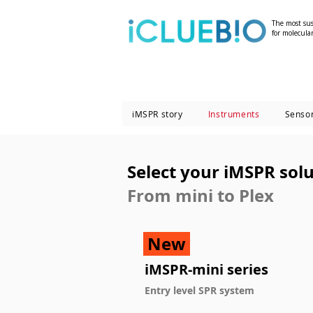
The most sus
for molecular
iMSPR story
Instruments
Sensor
Select your iMSPR solu
From mini to Plex
New
iMSPR-mini series
Entry level SPR system