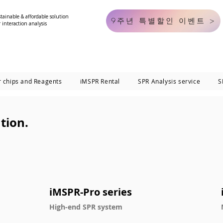
tainable & affordable solution
9주년 특별할인 이벤트 >
 interaction analysis
 chips and Reagents
iMSPR Rental
SPR Analysis service
S
tion.
iMSPR-Pro series
High-end SPR system